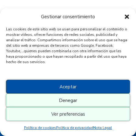
Gestionar consentimiento
Sígueme:
¿hablamos
?
Las cookies de este sitio web se usan para personalizar el contenido o
mostrar vídeos, ofrecer funciones de redes sociales, publicidad y
Sílvia Carme
- Barcelona
analizar el tráfico. Compartimos información sobre el uso que se haga
del sitio web a empresas de terceros como Google, Facebook,
Youtube,...quienes pueden combinarla con otra información que les
Teléfono:
+34 650873700
haya proporcionado o que hayan recopilado a partir del uso que haya
hecho de sus servicios.
Email:
contacta@capsularetiros.com
Textos Legales:
Aceptar
Nota Legal
Denegar
Política de Privacidad
Política de Cookies
Ver preferencias
Política de cookies
Política de privacidad
Nota Legal
Copirght 2021 Emite tu luz